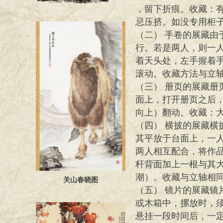
，留下折痕。收藏：
忌压挤。如没专用柜
（二） 手卷的展藏
行。若是两人，则一
着天头处
，左手握着
滚动。收藏方法与立
（三） 册页的展藏
面上，打开册页之后
向上）
翻动。收藏：
（四） 横披的展藏
其平放于台面上，一
两人相
互配合，将作
杆背面加上一根与其
潮）。收藏与立轴
相
关山春晓图
（五） 镜片的展藏
或木箱中，摞放时，
悬挂一
段时间后，一