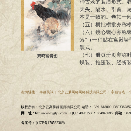
种古老的装潢形式。
天头、
隔水、引首、
本是一致的。卷轴一
（五）横批横批亦称
（六）镜心镜心亦称
落"（一种贴在宫殿
装式。
（七）册页册页亦称
鸡鸣富贵图
蝶装、推篷装、经折
友情链接： 字画装裱 | 北京云梦网络网络科技有限公司 | 字画装裱 
版权所有：北京云高柳静画廊有限公司 电话：13391818009 13693362852 
网 址：
http://www.ygljhl.com/ QQ：499615882 834943695
邮箱：
49
备案号：
京ICP备17053236号