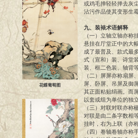
或鸡毛掸轻轻掸去灰
沾污作品使其
九、装裱术语解释
（一）立轴立轴亦称挂
悬挂在厅堂正中的大幅
成了最普
及、款式最
式（宣和）装、诗堂
装、框二色装、轴
背
（二）屏屏亦称扇屏、
屏、卧屏、吊屏及御
花蝶葡萄图
其正面粘
贴绢画。而
以套或组为单位的独
（三）对联对联亦称
对联是由二条字数相
挂时，
右为上联（亦
（四）卷轴卷轴亦称