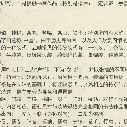
尘即可。凡是接触书画作品（特别是裱件）一定要戴上手
变形生霉。
轴、挂幅、条幅、竖幅、条山、轴子；特别窄的有人称其
字画还称"中堂"。由于历史等原因，以及人们欣赏习惯
多的一种装式。立轴常见的传统装式有：一色装、二色装
装、半绫装、纸镶绫边装、绫镶绢边装、集锦装、锦眉装
等。
屏□（此字上为"户"部，下为"衣"部）。并以张挂的不同
屏（指用于宫廷的屏风）。原为用于遮挡、装饰的实用物
屏条是在立轴的基础上，将竖幅形式与屏风相连的特点结
立装式。屏主要分为屏条和通景屏。
楹联、门联、字联、书联、对子、门对、楹贴。双行长句
等、内容相连、画心尺寸与装裱规格完全相同的书法作品
称出句），左为下联（亦称对句）。二条为依副。
手卷、横卷、轴卷、横轴、横看、手轴、卷子、行看子。