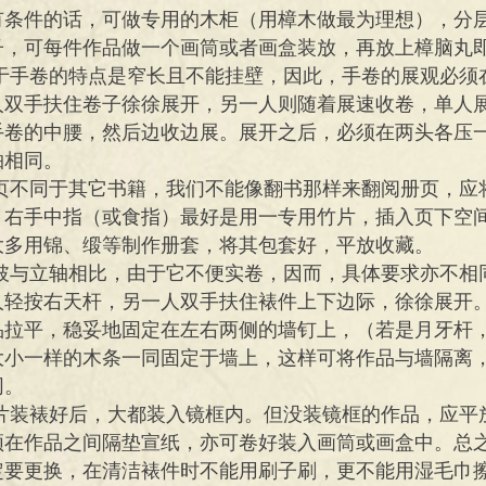
有条件的话，可做专用的木柜（用樟木做最为理想），分
子，可每件作品做一个画筒或者画盒装放，再放上樟脑丸
由于手卷的特点是窄长且不能挂壁，因此，手卷的展观必须
人双手扶住卷子徐徐展开，另一人则随着展速收卷，单人
手卷的中腰，然后边收边展。展开之后，必须在两头各压
轴相同。
册页不同于其它书籍，我们不能像翻书那样来翻阅册页，应
，右手中指（或食指）最好是用一专用竹片，插入页下空
大多用锦、缎等制作册套，将其包套好，平放收藏。
横披与立轴相比，由于它不便实卷，因而，具体要求亦不相
人轻按右天杆，另一人双手扶住裱件上下边际，徐徐展开
品拉平，稳妥地固定在左右两侧的墙钉上，（若是月牙杆
大小一样的木条一同固定于墙上，这样可将作品与墙隔离
同。
镜片装裱好后，大都装入镜框内。但没装镜框的作品，应平
须在作品之间隔垫宣纸，亦可卷好装入画筒或画盒中。总
定要更换，在清洁裱件时不能用刷子刷，更不能用湿毛巾