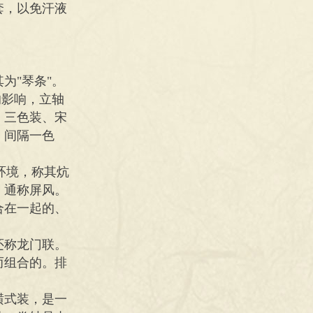
套，以免汗液
为"琴条"。
的影响，立轴
、三色装、宋
、间隔一色
环境，称其炕
，通称屏风。
合在一起的、
还称龙门联。
而组合的。排
横式装，是一