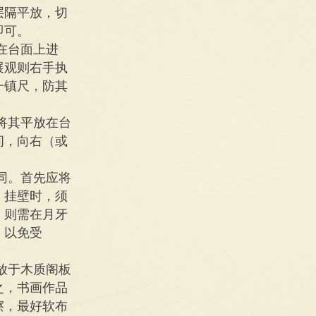
层隔平放，切
即可。
在台面上进
展观则右手执
一镇尺，防其
将其平放在台
间，向右（或
同。首先应将
。挂壁时，须
，则需在月牙
，以免受
放于木质阁板
之，书画作品
擦，最好软布