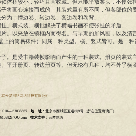
卷轴体积较小，轻巧且宜收藏。但只能平放案头，不便张
尾子将画心连接而成的。其装式虽有所不同，但各部位的
般分为：撞边卷、转边卷、套边卷和卷背。
横挂。横式装。横批解决了横幅书画不便张挂的矛盾。
镜片。以夹放在镜框内而得名。与早期的屏风画，以及清宫
墙壁上的简易裱件）同属一种类型。横、竖式皆可。是一种
叶子。是受书籍装帧影响而产生的一种装式。册页的装式
装、平开册页、转边册页等。但无论有几种，均不外乎横
| 北京云梦网络网络科技有限公司
010— 63035665
地 址：
北京市西城区五道街9号（所在位置琉璃厂）
9615882@QQ.com
技术支持：
云梦网络